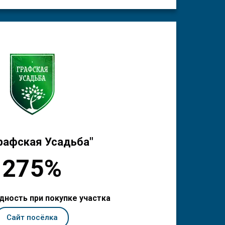
рафская Усадьба"
275%
дность при покупке участка
Сайт посёлка