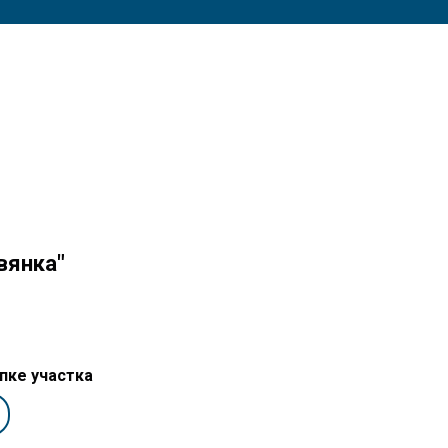
вянка"
пке участка