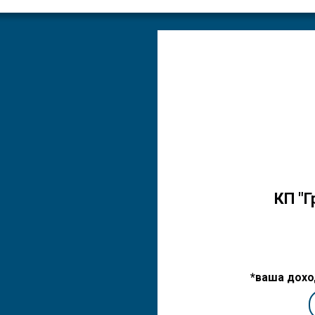
КП "Г
*ваша дохо