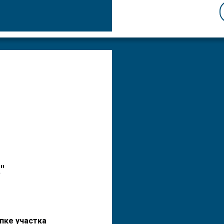
"
пке участка