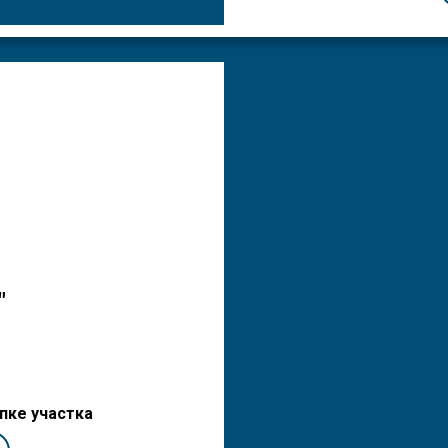
"
пке участка