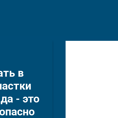
ать в
частки
а - это
зопасно