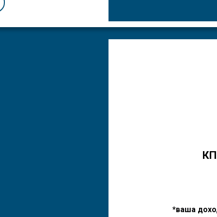
КП
*ваша дохо